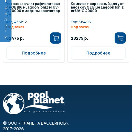
Установка ультрафиолетова
Комплект сервисный для уст
я VGE Blue Lagoon Ionizer UV-
ановки VGE Blue Lagoon Ioniz
Фильтр
C 70000 с медным ионизатор
er UV-C 40000
ом
Код:
456192
Код:
515496
Под заказ
Под заказ
62476 р.
28275 р.
Подробнее
Подробнее
©
ООО «ПЛАНЕТА БАССЕЙНОВ»
,
2017-2026