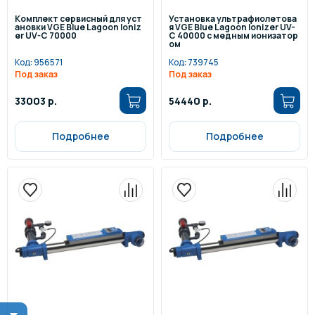
Комплект сервисный для уст
Установка ультрафиолетова
ановки VGE Blue Lagoon Ioniz
я VGE Blue Lagoon Ionizer UV-
er UV-C 70000
C 40000 с медным ионизатор
ом
Код:
956571
Код:
739745
Под заказ
Под заказ
33003 р.
54440 р.
Подробнее
Подробнее