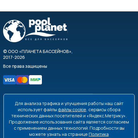
©
ООО «ПЛАНЕТА БАССЕЙНОВ»
,
2017-2026
Все права защищены
Для анализа трафика и улучшения работы наш сайт
8 495 663-99-48
8 800 350-99-08
использует файлы
файлы cookie
, сервисы сбора
технических данных посетителей и «Яндекс.Метрику».
info@poolplanet.ru
Продолжение использования сайта является согласием
с применением данных технологий. Подробности вы
г. Москва, проспект Мира, д. 61
можете узнать на странице
Политика