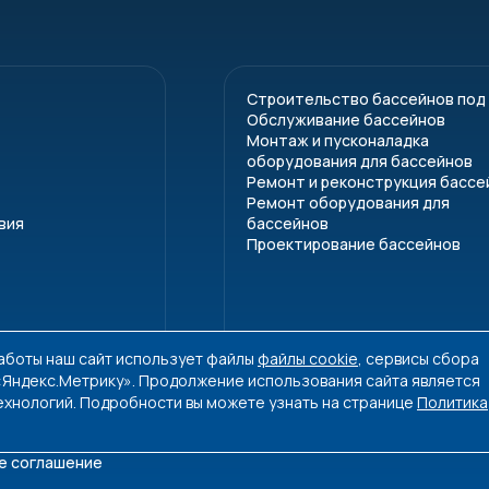
Idegis Domotic со встроенной системо
OM-12+
10-12
OM-24+
20-24
Строительство бассейнов под
Обслуживание бассейнов
OM-32+
25-32
Монтаж и пусконаладка
оборудования для бассейнов
Ремонт и реконструкция бассе
OM-42+
32-42
Ремонт оборудования для
плуатации
вия
бассейнов
Проектирование бассейнов
работы наш сайт использует файлы
файлы cookie
, сервисы сбора
 «Яндекс.Метрику». Продолжение использования сайта является
ехнологий. Подробности вы можете узнать на странице
Политика
е соглашение