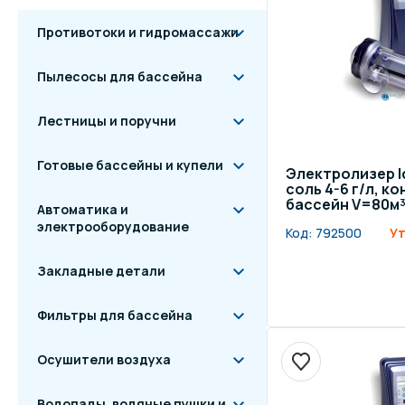
Противотоки и гидромассажи
Пылесосы для бассейна
Лестницы и поручни
Готовые бассейны и купели
Электролизер Id
соль 4-6 г/л, к
бассейн V=80м³
Автоматика и
электрооборудование
Код:
792500
Ут
Закладные детали
Фильтры для бассейна
Осушители воздуха
Водопады, водяные пушки и