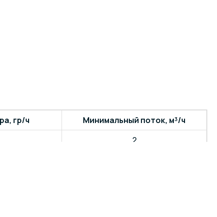
а, гр/ч
Минимальный поток, м³/ч
2
4
6
8