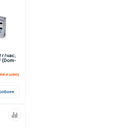
ров воды
Павильоны для бассейна
риалы
Оборудование для хаммамов
 г/час,
³ (Dom-
ие и цену
робнее