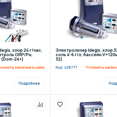
egis, хлор 24 г/час,
Электролизер Idegis, хлор 32
онтроль ORP/Рн,
соль 4-6 г/л, бассейн V=120
 (Dom-24+)
32)
очнить наличие и цену
Код:
426777
Уточнить налич
Подробнее
Под