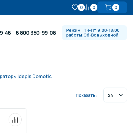
0
0
0
Режим
Пн-Пт 9:00-18:00
99-48
8 800 350-99-08
работы:
Сб-Вс выходной
Противотоки и гидромассажи
раторы Idegis Domotic
Автоматика и
 купели
электрооборудование
Показать:
Водопады, водяные пушки и
душевые стойки
в
Спортивный инвентарь