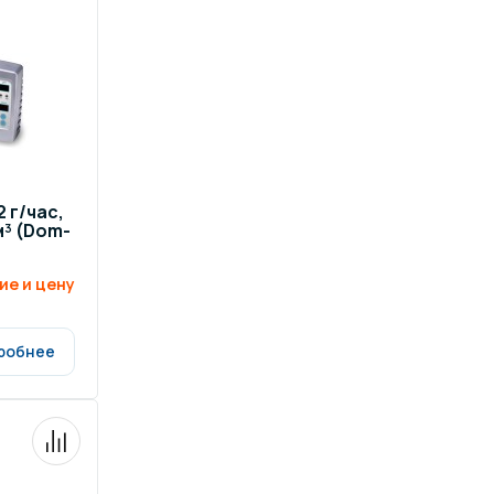
 г/час,
м³ (Dom-
ие и цену
робнее