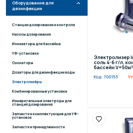
Оборудование для
дезинфекции
Станции дозирования и контроля
Насосы дозирования
Ионизаторы для бассейна
УФ-установки
Электролизер Id
соль 4-6 г/л, к
Озонаторы
бассейн V=50м³
Дозаторы для дезинфекции воды
Код:
700153
Ут
Электролизёры
Комбинированные установки
Измерительные электроды для
станций дозирования
Запчасти и комплектующие для УФ-
установок
Запчасти и принадлежности