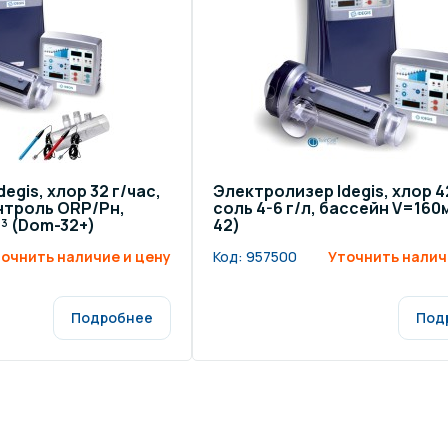
egis, хлор 32 г/час,
Электролизер Idegis, хлор 4
онтроль ORP/Рн,
соль 4-6 г/л, бассейн V=160
³ (Dom-32+)
42)
очнить наличие и цену
Код:
957500
Уточнить налич
Подробнее
Под