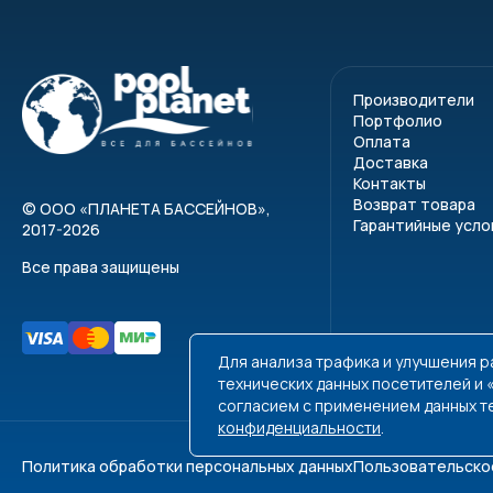
1010175
D
1010179
D
Производители
Портфолио
1010183
D
Оплата
Доставка
Контакты
1010185
D
Возврат товара
©
ООО «ПЛАНЕТА БАССЕЙНОВ»
,
Инструкция по экс
Гарантийные усло
2017-2026
Все права защищены
Для анализа трафика и улучшения 
технических данных посетителей и
согласием с применением данных т
конфиденциальности
.
Политика обработки персональных данных
Пользовательско