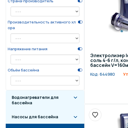
Страна-производитель
Осве
Инвентарь для отдыха
бас
Производительность активного хл
ора
Системы безопасности
Отд
Напряжение питания
Электролизер Id
соль 4-6 г/л, к
бассейн V=160м
Объём бассейна
Код:
644980
Ут
Водонагреватели для
бассейна
Насосы для бассейна