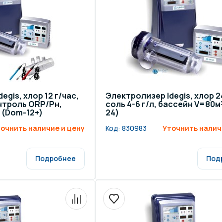
egis, хлор 12 г/час,
Электролизер Idegis, хлор 2
онтроль ORP/Рн,
соль 4-6 г/л, бассейн V=80м
 (Dom-12+)
24)
очнить наличие и цену
Код:
830983
Уточнить налич
Подробнее
Под