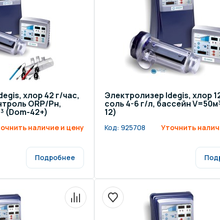
щение и подсветка для
Измерение парамет
сейна
елочные материалы
Строительные мате
egis, хлор 42 г/час,
Электролизер Idegis, хлор 12
онтроль ORP/Рн,
соль 4-6 г/л, бассейн V=50м
³ (Dom-42+)
12)
очнить наличие и цену
Код:
925708
Уточнить налич
Подробнее
Под