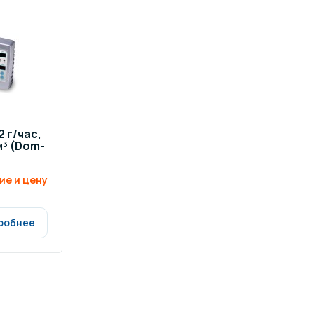
2 г/час,
м³ (Dom-
ие и цену
робнее