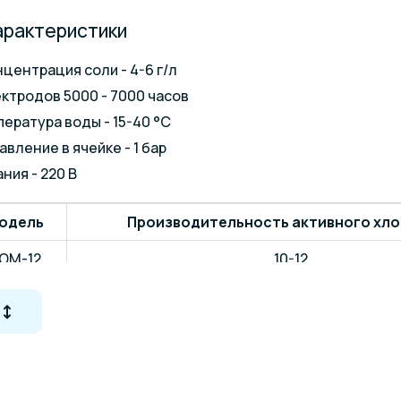
арактеристики
центрация соли - 4-6 г/л
ктродов 5000 - 7000 часов
ература воды - 15-40 °С
вление в ячейке - 1 бар
ния - 220 В
одель
Производительность активного хлор
OM-12
10-12
OM-24
20-24
OM-32
25-32
OM-42
32-42