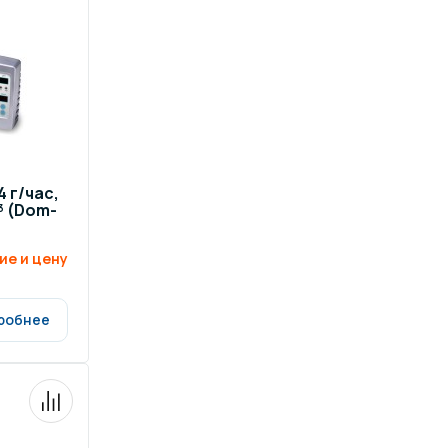
4 г/час,
³ (Dom-
ие и цену
робнее