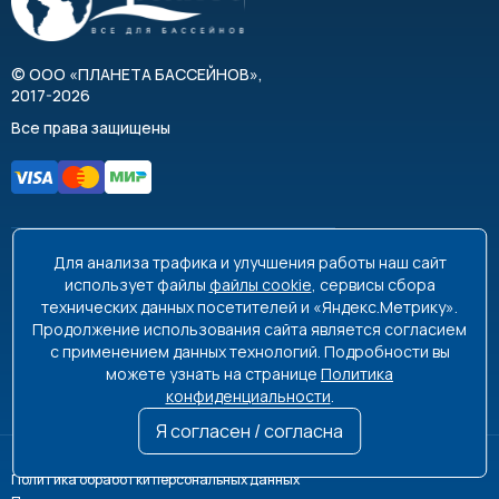
©
ООО «ПЛАНЕТА БАССЕЙНОВ»
,
2017-2026
Все права защищены
Для анализа трафика и улучшения работы наш сайт
8 495 663-99-48
8 800 350-99-08
использует файлы
файлы cookie
, сервисы сбора
технических данных посетителей и «Яндекс.Метрику».
info@poolplanet.ru
Продолжение использования сайта является согласием
с применением данных технологий. Подробности вы
г. Москва, проспект Мира, д. 61
можете узнать на странице
Политика
Пн-Пт 9:00-18:00 Сб-Вс выходной
конфиденциальности
.
Я согласен / согласна
Политика обработки персональных данных