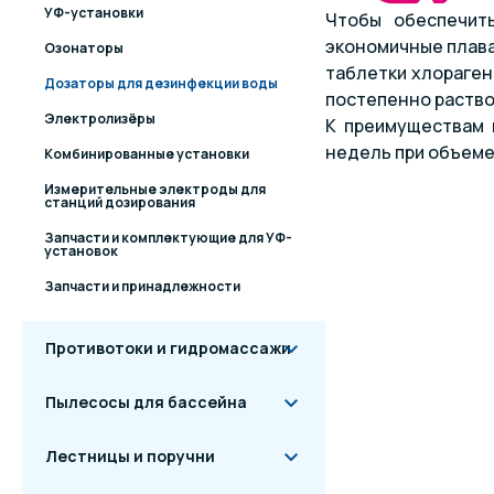
УФ-установки
Чтобы обеспечит
экономичные плава
Озонаторы
таблетки хлораген
Дозаторы для дезинфекции воды
постепенно раств
Электролизёры
К преимуществам 
недель при объеме 
Комбинированные установки
Измерительные электроды для
станций дозирования
Запчасти и комплектующие для УФ-
установок
Запчасти и принадлежности
Противотоки и гидромассажи
Пылесосы для бассейна
Лестницы и поручни