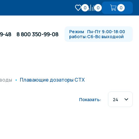
0
0
0
Режим
Пн-Пт 9:00-18:00
99-48
8 800 350-99-08
работы:
Сб-Вс выходной
Противотоки и гидромассажи
 воды
Плавающие дозаторы CTX
Автоматика и
 купели
электрооборудование
Показать:
Водопады, водяные пушки и
душевые стойки
в
Спортивный инвентарь