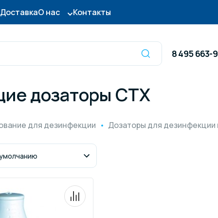
Доставка
О нас
Контакты
8 495 663-
ие дозаторы CTX
Оборудование для
сы для бассейна
дезинфекции
ование для дезинфекции
Дозаторы для дезинфекции
ницы и поручни
Готовые бассейны и
тры для бассейна
Осушители воздуха
итные покрытия
Химия для бассейно