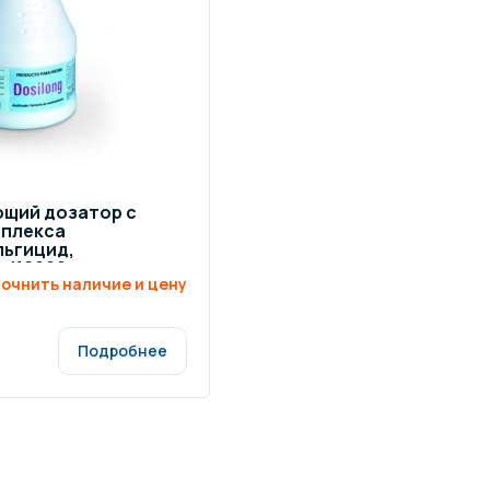
щение и подсветка для
Измерение парамет
сейна
елочные материалы
Строительные мате
ющий дозатор с
иплекса
льгицид,
г /16000
очнить наличие и цену
Подробнее