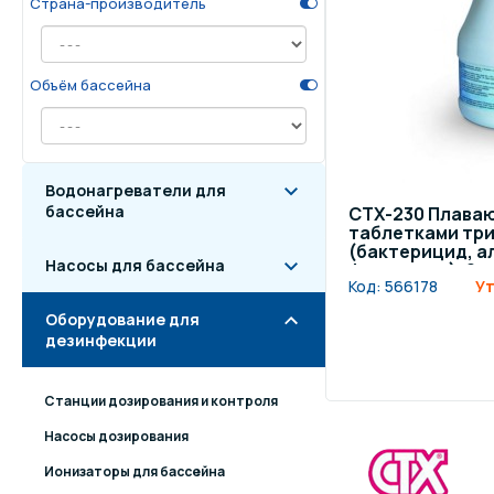
Страна-производитель
Осве
Инвентарь для отдыха
бас
Объём бассейна
Системы безопасности
Отд
Водонагреватели для
бассейна
CTX-230 Плава
таблетками тр
(бактерицид, а
Насосы для бассейна
флокулянт), 2 к
Код:
566178
Ут
Оборудование для
дезинфекции
Станции дозирования и контроля
Насосы дозирования
Ионизаторы для бассейна