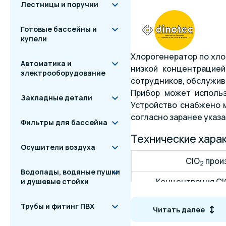
Лестницы и поручни
Готовые бассейны и
купели
Хлорогенератор по хло
Автоматика и
низкой концентрацией
электрооборудование
сотрудников, обслужив
Прибор может использ
Закладные детали
Устройство снабжено м
согласно заранее указ
Фильтры для бассейна
Технические хара
Осушители воздуха
ClO
прои
2
Водопады, водяные пушки
Концентрация Cl
и душевые стойки
Макс. 
Трубы и фитинг ПВХ
Читать далее
Макс. ра