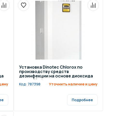
ров воды
Павильоны для бассейна
риалы
Оборудование для хаммамов
Установка Dinotec Chlorox по
производству средств
да
дезинфекции на основе диоксида
хлора 50 г/ч
цену
Код:
787398
Уточнить наличие и цену
ее
Подробнее