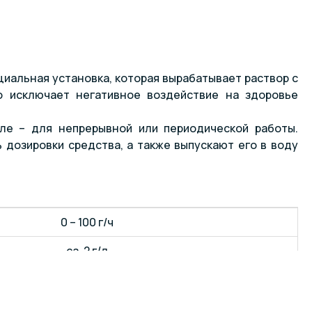
циальная установка, которая вырабатывает раствор с
о исключает негативное воздействие на здоровье
ле – для непрерывной или периодической работы.
дозировки средства, а также выпускают его в воду
0 – 100 г/ч
ca. 2 г/л
< 8 г/л
10 бар при 20°C