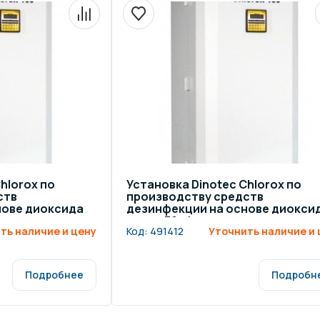
hlorox по
Установка Dinotec Chlorox по
ств
производству средств
нове диоксида
дезинфекции на основе диокси
хлора 30 г/ч
ть наличие и цену
Код:
491412
Уточнить наличие и 
Подробнее
Подробн