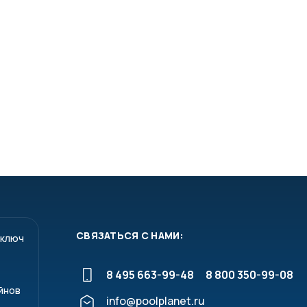
36 кг
бар / шланговое подключение 6x8 мм / +5 …+30°C
F - подключение для шланга 8x10 мм
 контакт или датчик Холла (турбина)
ыход для управления дозировочным насосом
вой вход для контакного импульса и
тель уровня (сообщение об опустошении)
оговый вход для 0/4…20 мА или 0…10В
ение и тревожное сообщение (230 переменный ток, 5A
СВЯЗАТЬСЯ С НАМИ:
 ключ
RS232 / Опционально RS485
8 495 663-99-48
8 800 350-99-08
йнов
info@poolplanet.ru