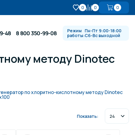
0
0
0
Режим
Пн-Пт 9:00-18:00
99-48
8 800 350-99-08
работы:
Сб-Вс выходной
тному методу Dinotec
Противотоки и гидромассажи
Автоматика и
 купели
электрооборудование
енератор по хлоритно-кислотному методу Dinotec
x100
Водопады, водяные пушки и
душевые стойки
Показать:
в
Спортивный инвентарь