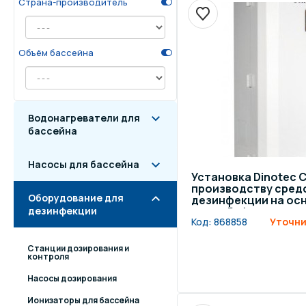
Страна-производитель
Осве
Инвентарь для отдыха
бас
Объём бассейна
Системы безопасности
Отд
Водонагреватели для
бассейна
Насосы для бассейна
Установка Dinotec C
производству сред
Оборудование для
дезинфекции на ос
дезинфекции
хлора 5 г/ч
Код:
868858
Уточни
Станции дозирования и
контроля
Насосы дозирования
Ионизаторы для бассейна