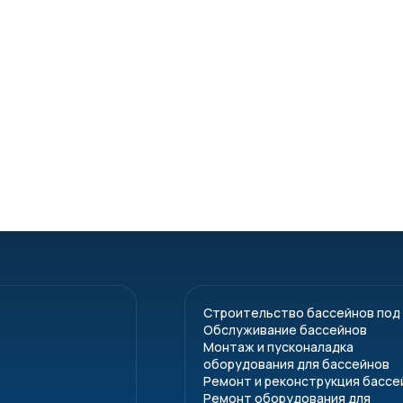
Вес
ючение воды
(0,3), 2 – 6 
ие дозирования
PVD
тактный водомер
сухой
импульсный в
цифро
ление дозировочным насосом
переключа
анал
елейные выходы
предупредительное сообщ
Строительство бассейнов под
терфейс
Обслуживание бассейнов
Монтаж и пусконаладка
оборудования для бассейнов
Ремонт и реконструкция бассе
Ремонт оборудования для