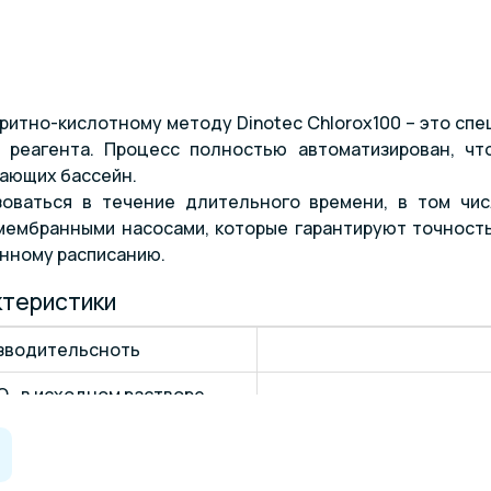
ритно-кислотному методу Dinotec Chlorox100 – это спе
 реагента. Процесс полностью автоматизирован, чт
ающих бассейн.
оваться в течение длительного времени, в том чис
ембранными насосами, которые гарантируют точность 
анному расписанию.
ктеристики
зводительсноть
O
в исходном растворе
2
концентрация
бочее давление