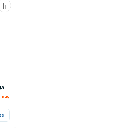
да
цену
ее