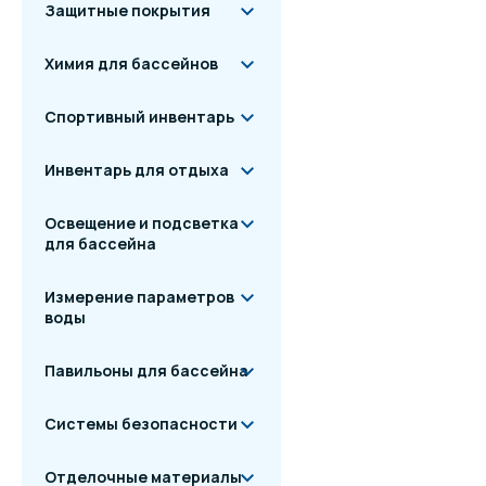
Защитные покрытия
Допустимая тем
Химия для бассейнов
ЖК
Спортивный инвентарь
СВТД-
Инвентарь для отдыха
Часы реа
Програ
Освещение и подсветка
для бассейна
Измерение параметров
Хран
воды
Те
Павильоны для бассейна
Электриче
Системы безопасности
Кла
Отделочные материалы
Разм