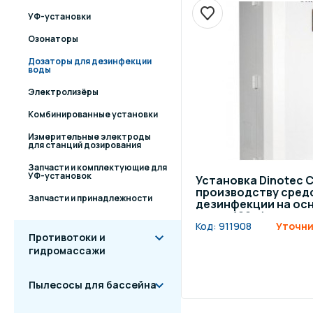
УФ-установки
Озонаторы
Дозаторы для дезинфекции
воды
Электролизёры
Комбинированные установки
Измерительные электроды
для станций дозирования
Запчасти и комплектующие для
УФ-установок
Установка Dinotec C
производству сред
Запчасти и принадлежности
дезинфекции на ос
хлора 100 г/ч
Код:
911908
Уточни
Противотоки и
гидромассажи
Пылесосы для бассейна