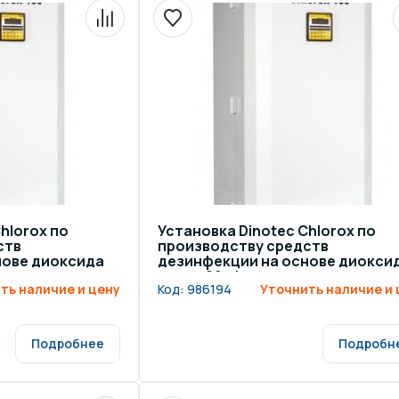
щение и подсветка для
Измерение парамет
сейна
елочные материалы
Строительные мате
hlorox по
Установка Dinotec Chlorox по
ств
производству средств
нове диоксида
дезинфекции на основе диокси
хлора 20 г/ч
ть наличие и цену
Код:
986194
Уточнить наличие и 
Подробнее
Подробн