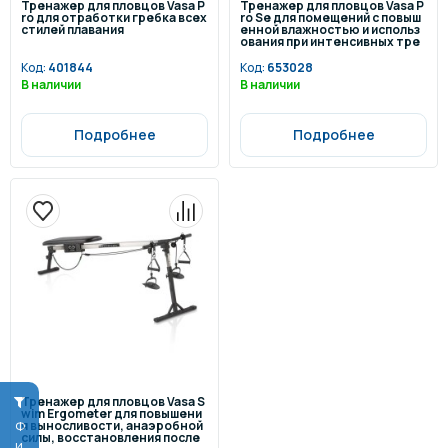
Тренажер для пловцов Vasa P
Тренажер для пловцов Vasa P
ro для отработки гребка всех
ro Se для помещений с повыш
стилей плавания
енной влажностью и использ
ования при интенсивных тре
нировках по плаванию
Код:
401844
Код:
653028
В наличии
В наличии
Подробнее
Подробнее
Тренажер для пловцов Vasa S
wim Ergometer для повышени
я выносливости, анаэробной
силы, восстановления после