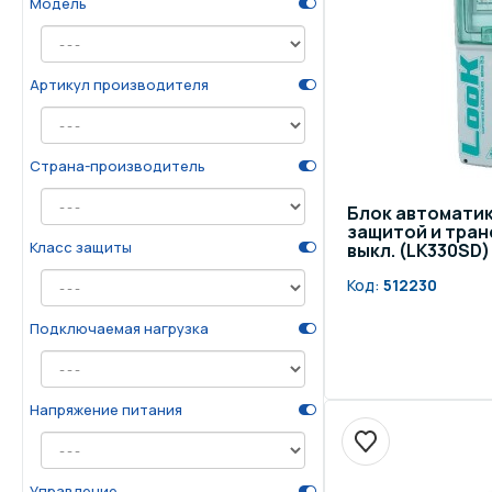
Модель
Осве
Инвентарь для отдыха
бас
Артикул производителя
Системы безопасности
Отд
Страна-производитель
Блок автоматики
защитой и транс
Класс защиты
выкл. (LK330SD)
Код:
512230
Подключаемая нагрузка
Напряжение питания
Управление