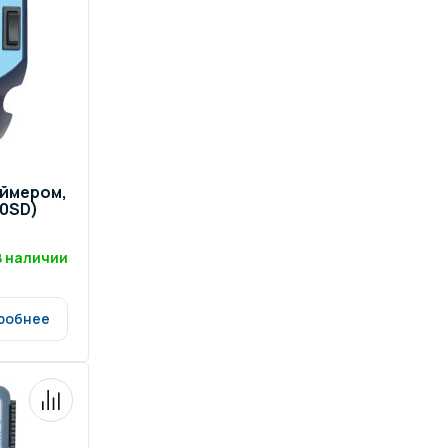
аймером,
10SD)
В наличии
робнее