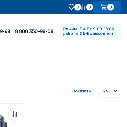
0
0
0
Режим
Пн-Пт 9:00-18:00
99-48
8 800 350-99-08
работы:
Сб-Вс выходной
Противотоки и гидромассажи
Автоматика и
 купели
электрооборудование
Показать:
Водопады, водяные пушки и
душевые стойки
в
Спортивный инвентарь