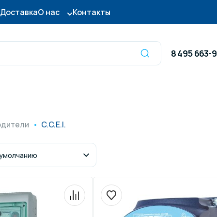
Доставка
О нас
Контакты
8 495 663-
Оборудование для
сы для бассейна
дезинфекции
одители
C.C.E.I.
ницы и поручни
Готовые бассейны и
тры для бассейна
Осушители воздуха
итные покрытия
Химия для бассейно