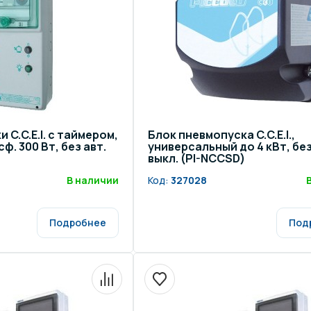
щение и подсветка для
Измерение парамет
сейна
елочные материалы
Строительные мате
 C.C.E.I. с таймером,
Блок пневмопуска C.C.E.I.,
ф. 300 Вт, без авт.
универсальный до 4 кВт, без
выкл. (PI-NCCSD)
В наличии
Код:
327028
Подробнее
Под