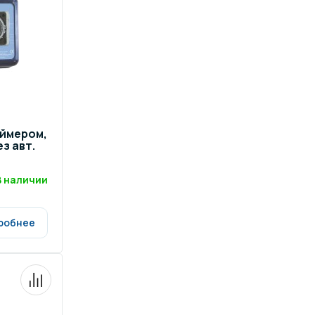
аймером,
з авт.
В наличии
робнее