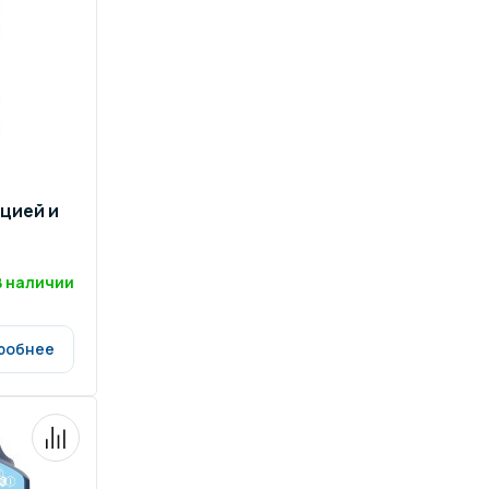
цией и
В наличии
робнее