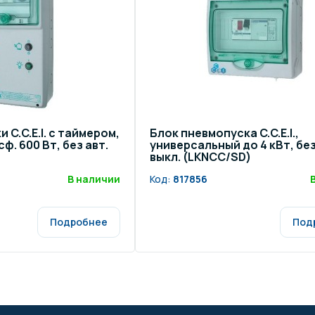
 C.C.E.I. с таймером,
Блок пневмопуска C.C.E.I.,
ф. 600 Вт, без авт.
универсальный до 4 кВт, без
выкл. (LKNCC/SD)
В наличии
Код:
817856
Подробнее
Под