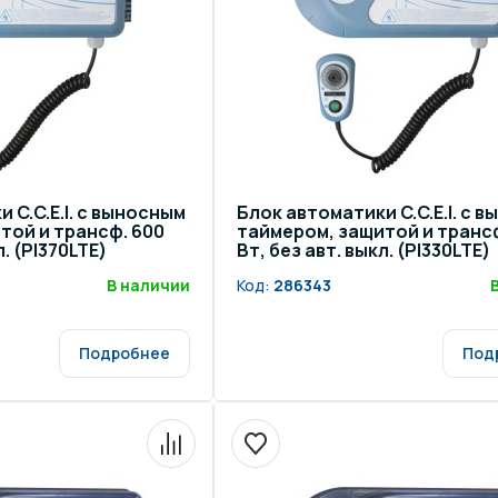
 C.C.E.I. с выносным
Блок автоматики C.C.E.I. с 
той и трансф. 600
таймером, защитой и трансф
л. (PI370LTE)
Вт, без авт. выкл. (PI330LTE)
В наличии
Код:
286343
Подробнее
Под