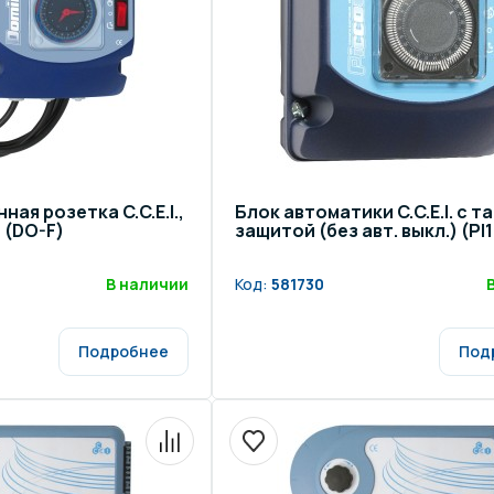
ная розетка C.C.E.I.,
Блок автоматики C.C.E.I. с т
 (DO-F)
защитой (без авт. выкл.) (PI
В наличии
Код:
581730
Подробнее
Под