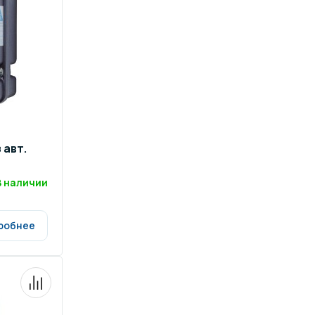
ров воды
Павильоны для бассейна
риалы
Оборудование для хаммамов
 авт.
В наличии
робнее