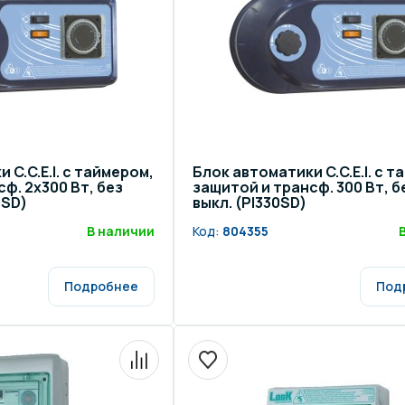
 C.C.E.I. с таймером,
Блок автоматики C.C.E.I. с т
ф. 2x300 Вт, без
защитой и трансф. 300 Вт, бе
0SD)
выкл. (PI330SD)
В наличии
Код:
804355
Подробнее
Под