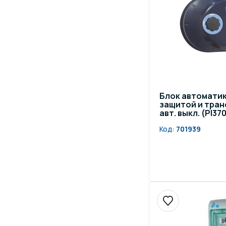
Блок автоматики
защитой и транс
авт. выкл. (PI37
Код:
701939