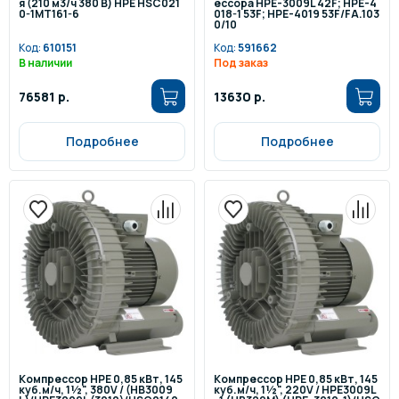
я (210 м3/ч 380 В) HPE HSC021
ессора HPE-3009L 42F; HPE-4
0-1MT161-6
018-1 53F; HPE-4019 53F/FA.103
0/10
Код:
610151
Код:
591662
В наличии
Под заказ
76581 р.
13630 р.
Подробнее
Подробнее
Компрессор HPE 0,85 кВт, 145
Компрессор HPE 0,85 кВт, 145
куб.м/ч, 1½", 380V / (HB3009
куб.м/ч, 1½", 220V / HPE3009L