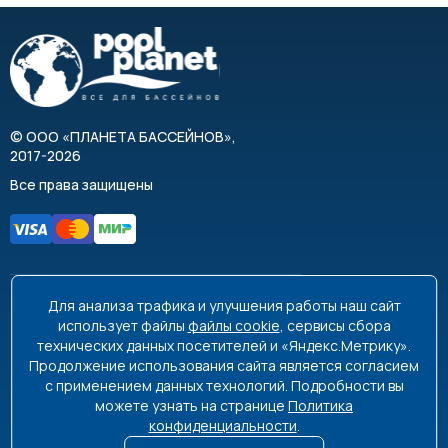
©
ООО «ПЛАНЕТА БАССЕЙНОВ»
,
2017-2026
Все права защищены
Для анализа трафика и улучшения работы наш сайт
8 495 663-99-48
8 800 350-99-08
использует файлы
файлы cookie
, сервисы сбора
технических данных посетителей и «Яндекс.Метрику».
info@poolplanet.ru
Продолжение использования сайта является согласием
с применением данных технологий. Подробности вы
г. Москва, проспект Мира, д. 61
можете узнать на странице
Политика
Пн-Пт 9:00-18:00 Сб-Вс выходной
конфиденциальности
.