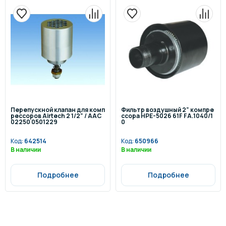
Перепускной клапан для комп
Фильтр воздушный 2" компре
рессоров Airtech 2 1/2" / AAC
ссора HPE-5026 61F FA.1040/1
02250 0501229
0
Код:
642514
Код:
650966
В наличии
В наличии
Подробнее
Подробнее