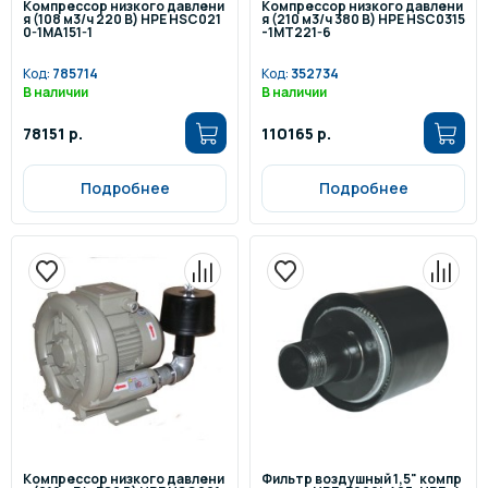
Компрессор низкого давлени
Компрессор низкого давлени
я (108 м3/ч 220 В) HPE HSC021
я (210 м3/ч 380 В) HPE HSC0315
0-1MA151-1
-1MT221-6
Код:
785714
Код:
352734
В наличии
В наличии
78151 р.
110165 р.
Подробнее
Подробнее
Компрессор низкого давлени
Фильтр воздушный 1,5" компр