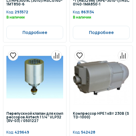
L)/HPE3009L (3010)/HSC0140-
-1 (НВ329М) (НРЕ-3010-1)/HSC
1MT850-6
0140-1MA850-1
Код:
293572
Код:
863134
В наличии
В наличии
Подробнее
Подробнее
Перепускной клапан для комп
Компрессор HPE 1 кВт 230В (S
рессоров Airtech 1 1/4" VLP32
TD-1000)
(RV-03) / 0501227
Код:
429649
Код:
542428