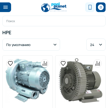
0
HPE