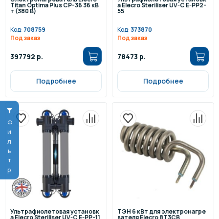
Titan Optima Plus СP-36 36 кВ
а Elecro Steriliser UV-C E-PP2-
т (380 В)
55
Код:
708759
Код:
373870
Под заказ
Под заказ
397792 р.
78473 р.
Подробнее
Подробнее
Фильтр
Ультрафиолетовая установк
ТЭН 6 кВт для электронагре
а Elecro Steriliser UV-C E-PP-11
вателя Elecro 8Т3СB