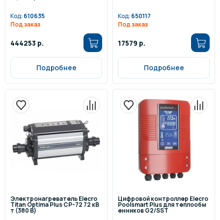
Код:
610635
Код:
650117
Под заказ
Под заказ
444253 р.
17579 р.
Подробнее
Подробнее
Электронагреватель Elecro
Цифровой контроллер Elecro
Titan Optima Plus СP-72 72 кВ
Poolsmart Plus для теплообм
т (380 В)
енников G2/SST