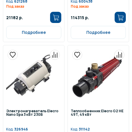
Код:
621268
Код:
600438
Под заказ
Под заказ
21182 р.
114315 р.
Подробнее
Подробнее
Электронагреватель Elecro
Теплообменник Elecro G2 HE
Nano Spa 3 кВт 230В
49T, 49 кВт
Код:
326946
Код:
311142