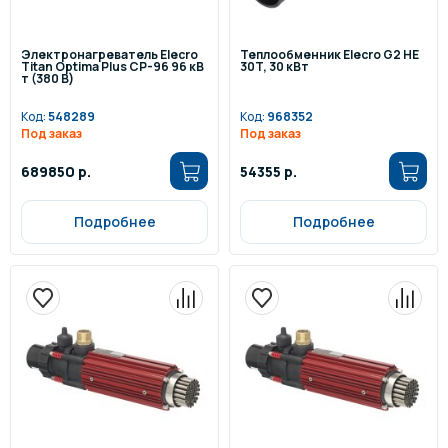
Электронагреватель Elecro
Теплообменник Elecro G2 HE
Titan Optima Plus СP-96 96 кВ
30T, 30 кВт
т (380 В)
Код:
548289
Код:
968352
Под заказ
Под заказ
689850 р.
54355 р.
Подробнее
Подробнее