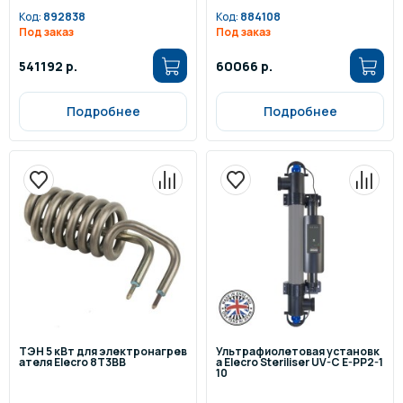
Код:
892838
Код:
884108
Под заказ
Под заказ
541192 р.
60066 р.
Подробнее
Подробнее
ТЭН 5 кВт для электронагрев
Ультрафиолетовая установк
ателя Elecro 8Т3BB
а Elecro Steriliser UV-C E-PP2-1
10