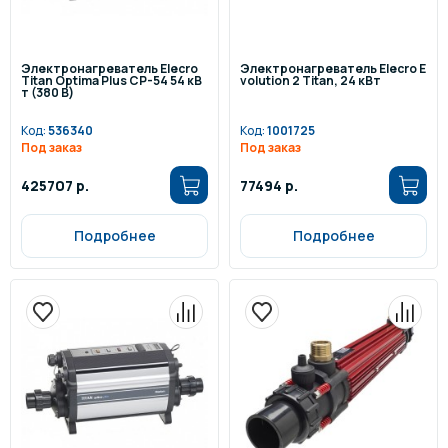
Электронагреватель Elecro
Электронагреватель Elecro E
Titan Optima Plus СP-54 54 кВ
volution 2 Titan, 24 кВт
т (380 В)
Код:
536340
Код:
1001725
Под заказ
Под заказ
425707 р.
77494 р.
Подробнее
Подробнее