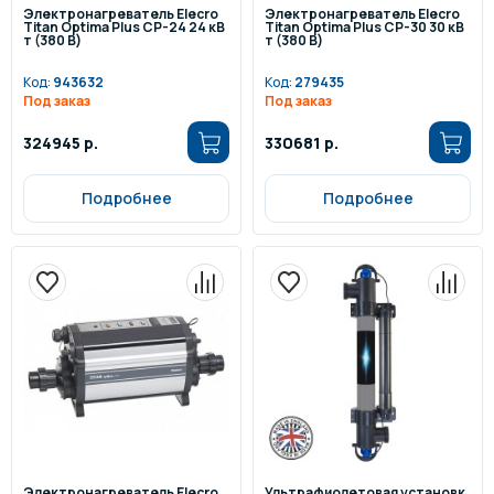
Электронагреватель Elecro
Электронагреватель Elecro
Titan Optima Plus СP-24 24 кВ
Titan Optima Plus СP-30 30 кВ
т (380 В)
т (380 В)
Код:
943632
Код:
279435
Под заказ
Под заказ
324945 р.
330681 р.
Подробнее
Подробнее
Электронагреватель Elecro
Ультрафиолетовая установк