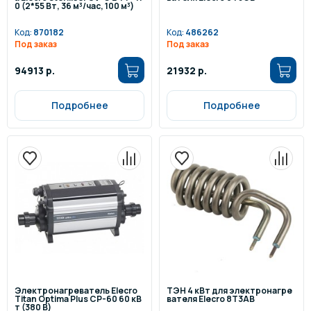
0 (2*55 Вт, 36 м³/час, 100 м³)
Код:
870182
Код:
486262
Под заказ
Под заказ
94913 р.
21932 р.
Подробнее
Подробнее
Электронагреватель Elecro
ТЭН 4 кВт для электронагре
Titan Optima Plus СP-60 60 кВ
вателя Elecro 8Т3AB
т (380 В)