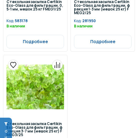
Стекольная засыпка Certikin
Стекольная засыпка Certikin
Eco-Glass для фильтрации, 0,
Eco-Glass для фильтрации, ф
5-1 мм, мешок 25 кг FMEG1/25
ракция 1-3 мм (мешок 25 кг) F
MEG2/25
Код:
583178
Код:
281950
В наличии
В наличии
Подробнее
Подробнее
Стекольная засыпка Certikin
Eco-Glass для фильтрации, ф
ракция 3-7 мм (мешок 25 кг) F
MEG3/25