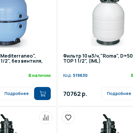
"Mediterraneo",
Фильтр 10 м3/ч,"Roma", D=50
 1/2", без вентиля,
TOP 1 1/2", (IML)
В наличии
Код:
519630
70762 р.
Подробнее
Подробнее