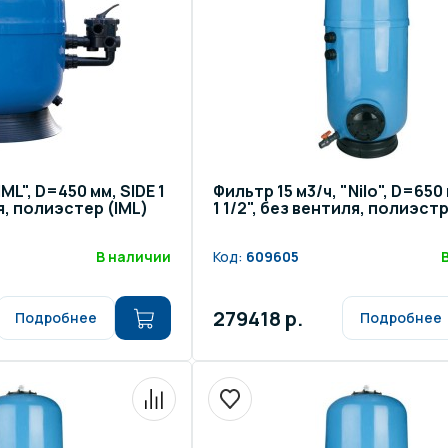
IML", D=450 мм, SIDE 1
Фильтр 15 м3/ч, "Nilo", D=650
я, полиэстер (IML)
1 1/2", без вентиля, полиэстр
В наличии
Код:
609605
279418 р.
Подробнее
Подробнее