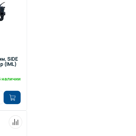
ров воды
Павильоны для бассейна
риалы
Оборудование для хаммамов
мм, SIDE
р (IML)
В наличии