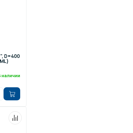
", D=400
IML)
В наличии