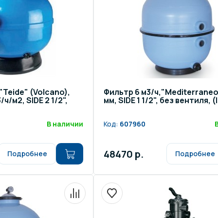
"Teide" (Volcano),
Фильтр 6 м3/ч,"Mediterraneo
ч/м2, SIDE 2 1/2",
мм, SIDE 1 1/2", без вентиля, (
В наличии
Код:
607960
48470 р.
Подробнее
Подробнее