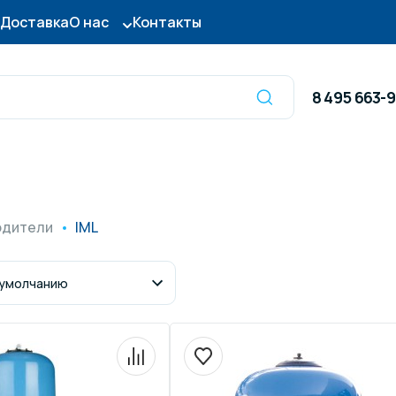
Доставка
О нас
Контакты
8 495 663-
Оборудование для
сы для бассейна
дезинфекции
одители
IML
ницы и поручни
Готовые бассейны и
тры для бассейна
Осушители воздуха
итные покрытия
Химия для бассейно