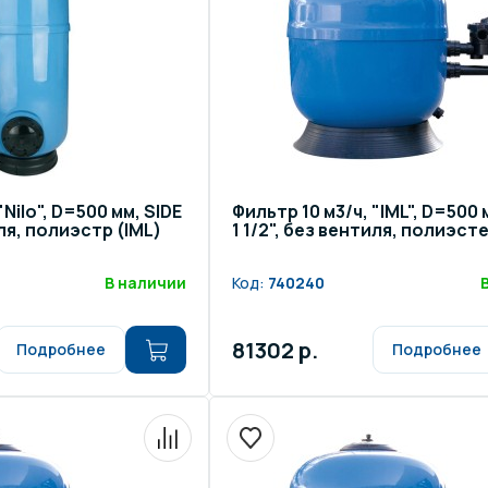
щение и подсветка для
Измерение парамет
сейна
елочные материалы
Строительные мате
"Nilo", D=500 мм, SIDE
Фильтр 10 м3/ч, "IML", D=500 
иля, полиэстр (IML)
1 1/2", без вентиля, полиэсте
В наличии
Код:
740240
81302 р.
Подробнее
Подробнее