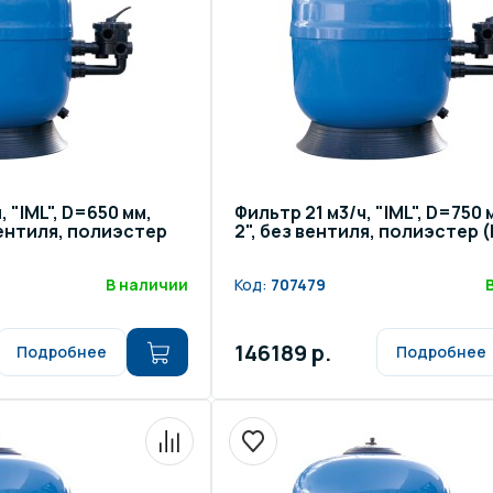
, "IML", D=650 мм,
Фильтр 21 м3/ч, "IML", D=750 
 вентиля, полиэстер
2", без вентиля, полиэстер (
В наличии
Код:
707479
146189 р.
Подробнее
Подробнее