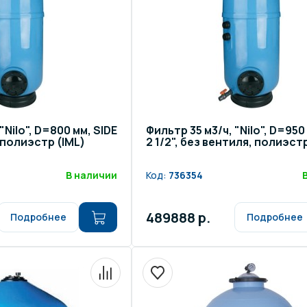
"Nilo", D=800 мм, SIDE
Фильтр 35 м3/ч, "Nilo", D=950
, полиэстр (IML)
2 1/2", без вентиля, полиэстр
В наличии
Код:
736354
489888 р.
Подробнее
Подробнее