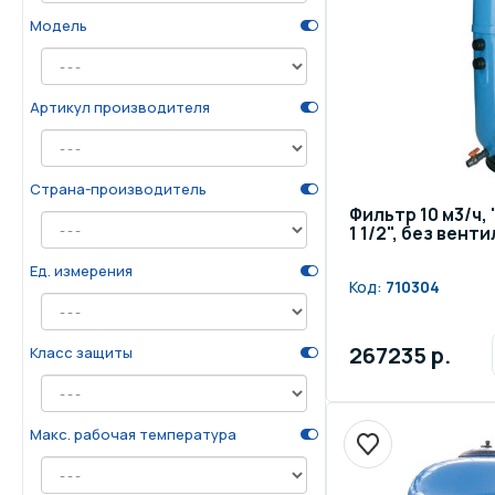
Модель
Осве
Инвентарь для отдыха
бас
Артикул производителя
Системы безопасности
Отд
Страна-производитель
Фильтр 10 м3/ч, 
1 1/2", без вент
Ед. измерения
Код:
710304
267235 р.
Класс защиты
Макс. рабочая температура