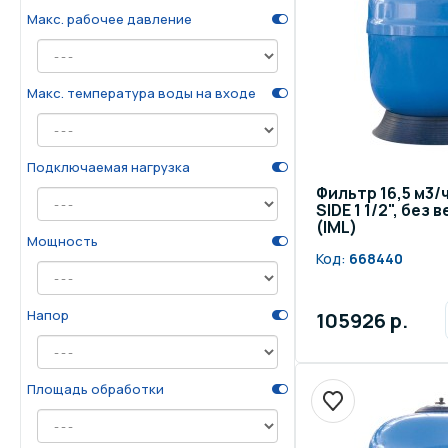
Макс. рабочее давление
Макс. температура воды на входе
Подключаемая нагрузка
Фильтр 16,5 м3/ч
SIDE 1 1/2", без
(IML)
Мощность
Код:
668440
Напор
105926 р.
Площадь обработки