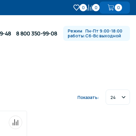
0
0
0
Режим
Пн-Пт 9:00-18:00
99-48
8 800 350-99-08
работы:
Сб-Вс выходной
Противотоки и гидромассажи
Автоматика и
 купели
электрооборудование
Показать:
Водопады, водяные пушки и
душевые стойки
в
Спортивный инвентарь