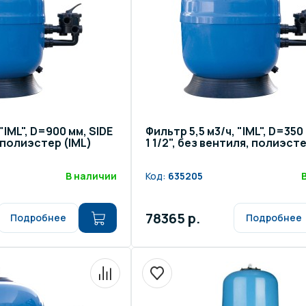
"IML", D=900 мм, SIDE
Фильтр 5,5 м3/ч, "IML", D=350
, полиэстер (IML)
1 1/2", без вентиля, полиэсте
В наличии
Код:
635205
78365 р.
Подробнее
Подробнее