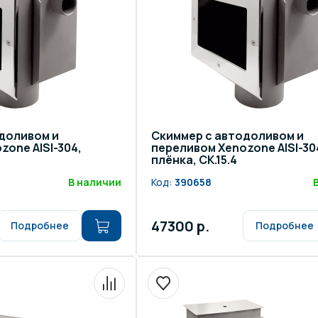
доливом и
Скиммер с автодоливом и
zone AISI-304,
переливом Xenozone AISI-30
плёнка, СК.15.4
В наличии
Код:
390658
47300 р.
Подробнее
Подробнее