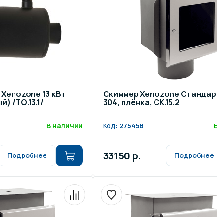
щение и подсветка для
Измерение парамет
сейна
елочные материалы
Строительные мате
Xenozone 13 кВт
Скиммер Xenozone Стандарт
) /ТО.13.1/
304, плёнка, СК.15.2
В наличии
Код:
275458
33150 р.
Подробнее
Подробнее