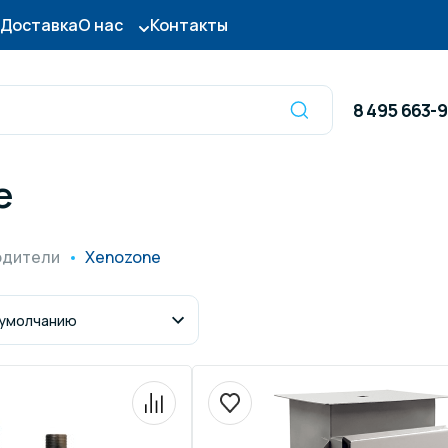
Доставка
О нас
Контакты
8 495 663-
e
Оборудование для
сы для бассейна
дезинфекции
одители
Xenozone
ницы и поручни
Готовые бассейны и
тры для бассейна
Осушители воздуха
итные покрытия
Химия для бассейно