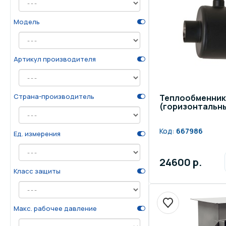
Осве
Инвентарь для отдыха
Модель
бас
Системы безопасности
Отд
Артикул производителя
Страна-производитель
Теплообменник 
(горизонтальный
Код:
667986
Ед. измерения
24600 р.
Класс защиты
Макс. рабочее давление