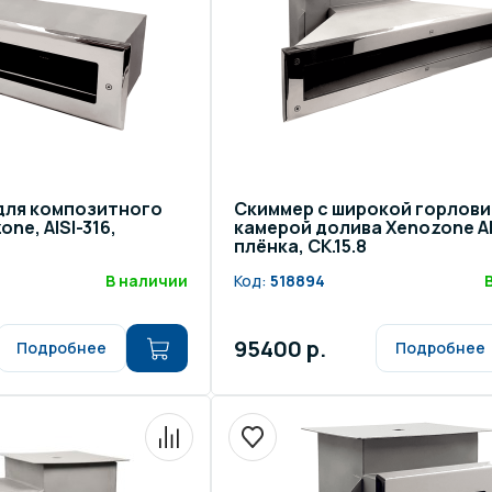
для композитного
Скиммер с широкой горлови
ne, AISI-316,
камерой долива Xenozone AI
плёнка, СК.15.8
В наличии
Код:
518894
95400 р.
Подробнее
Подробнее