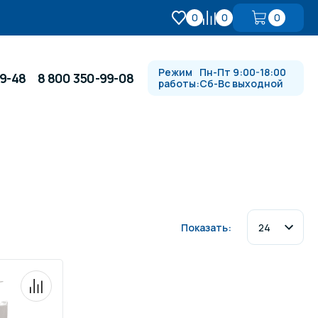
0
0
0
Режим
Пн-Пт 9:00-18:00
99-48
8 800 350-99-08
работы:
Сб-Вс выходной
Противотоки и гидромассажи
Автоматика и
 купели
электрооборудование
Показать:
Водопады, водяные пушки и
душевые стойки
в
Спортивный инвентарь