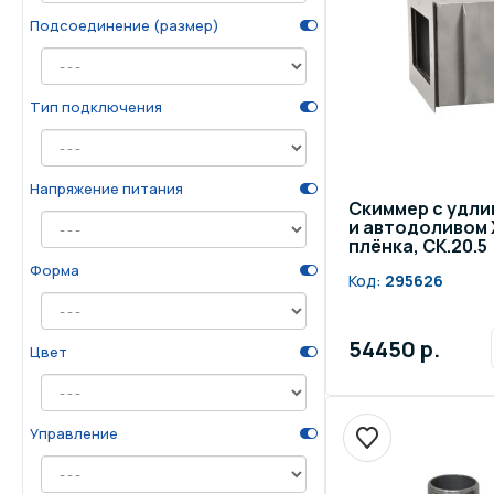
Подсоединение (размер)
Тип подключения
Напряжение питания
Скиммер с удл
и автодоливом X
плёнка, СК.20.5
Форма
Код:
295626
54450 р.
Цвет
Управление