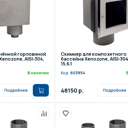
инённой горловиной
Скиммер для композитного
enozone, AISI-304,
бассейна Xenozone, AISI-304
15.6.1
В наличии
Код:
603854
48150 р.
Подробнее
Подробнее