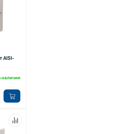
ров воды
Павильоны для бассейна
риалы
Оборудование для хаммамов
 AISI-
В наличии