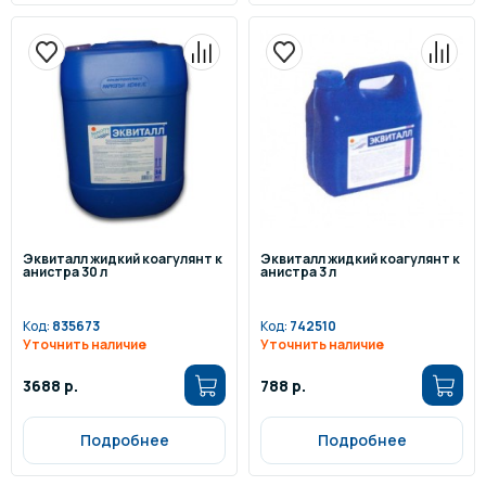
Эквиталл жидкий коагулянт к
Эквиталл жидкий коагулянт к
анистра 30 л
анистра 3 л
Код:
835673
Код:
742510
Уточнить наличие
Уточнить наличие
3688 р.
788 р.
Подробнее
Подробнее