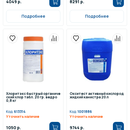
4049 р.
8291 р.
Подробнее
Подробнее
Хлоритэкс быстрый органиче
Окситест активный кислород
ский хлор табл. 20 гр. ведро
жидкий канистра 20 л
0,8 кг
Код:
613314
Код:
1001886
Уточнить наличие
Уточнить наличие
1050 р.
9744 р.