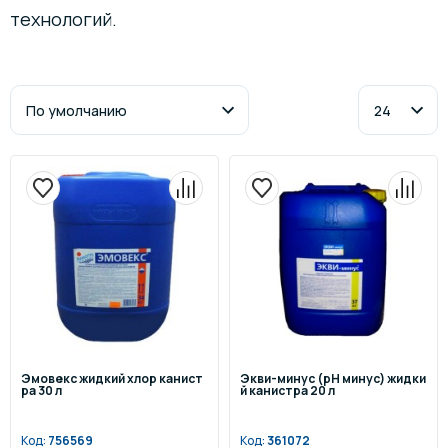
технологий.
Эмовекс жидкий хлор канист
Экви-минус (pH минус) жидки
ра 30 л
й канистра 20 л
Код:
756569
Код:
361072