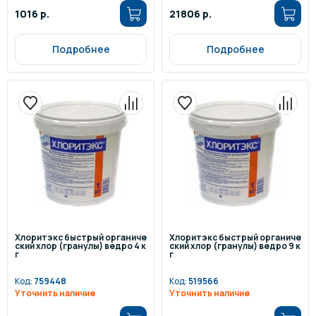
1016 р.
21806 р.
Подробнее
Подробнее
Хлоритэкс быстрый органиче
Хлоритэкс быстрый органиче
ский хлор (гранулы) ведро 4 к
ский хлор (гранулы) ведро 9 к
г
г
Код:
759448
Код:
519566
Уточнить наличие
Уточнить наличие