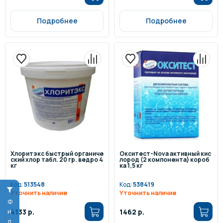
Подробнее
Подробнее
Хлоритэкс быстрый органиче
Окситест-Nova активный кис
ский хлор табл. 20 гр. ведро 4
лород (2 компонента) короб
кг
ка 1,5 кг
Код:
513548
Код:
538419
Уточнить наличие
Уточнить наличие
4133 р.
1462 р.