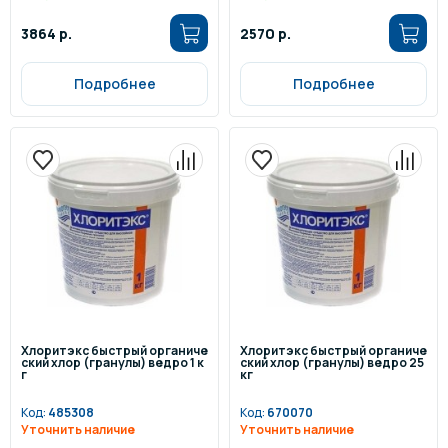
3864 р.
2570 р.
Подробнее
Подробнее
Хлоритэкс быстрый органиче
Хлоритэкс быстрый органиче
ский хлор (гранулы) ведро 1 к
ский хлор (гранулы) ведро 25
г
кг
Код:
485308
Код:
670070
Уточнить наличие
Уточнить наличие