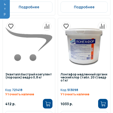
Фильтр
Подробнее
Подробнее
Эквиталл быстрый коагулянт
Лонгафор медленный органи
(порошок) ведро 0,8 кг
ческий хлор (табл. 20 г) ведр
о 1 кг
Код:
721418
Код:
513098
Уточнить наличие
Уточнить наличие
412 р.
1033 р.